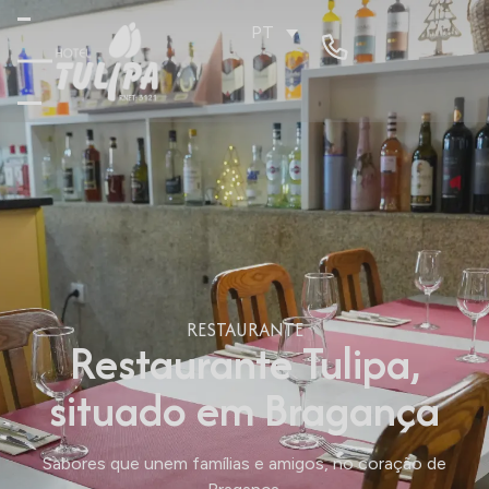
PT
RESTAURANTE
Restaurante Tulipa,
situado em Bragança
Sabores que unem famílias e amigos, no coração de