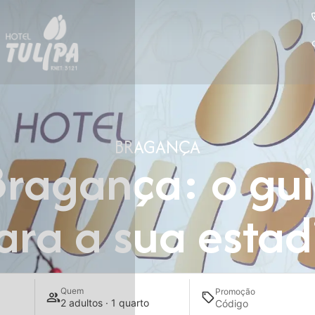
BRAGANÇA
Bragança: o gu
ara a sua estad
Quem
Promoção
2 adultos · 1 quarto