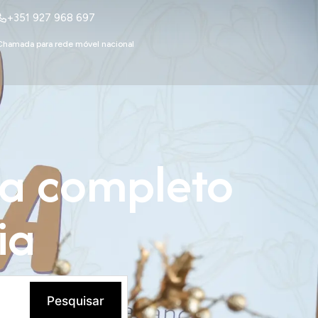
+351 927 968 697
Chamada para rede móvel nacional
ia completo
ia
Pesquisar