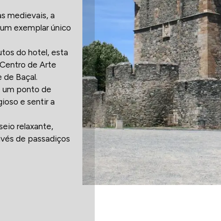
as medievais, a
 um exemplar único
tos do hotel, esta
o Centro de Arte
 de Baçal.
 é um ponto de
ioso e sentir a
eio relaxante,
ravés de passadiços