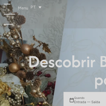
PT
Menu
Descobrir 
p
Quando
Entrada — Saída