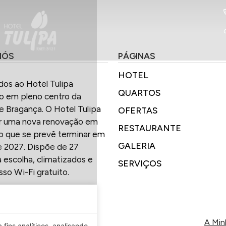
NÓS
PÁGINAS
HOTEL
os ao Hotel Tulipa
QUARTOS
do em pleno centro da
e Bragança. O Hotel Tulipa
OFERTAS
er uma nova renovação em
RESTAURANTE
 que se prevê terminar em
GALERIA
 2027. Dispõe de 27
à escolha, climatizados e
SERVIÇOS
so Wi-Fi gratuito.
A Min
fins analíticos, analisando