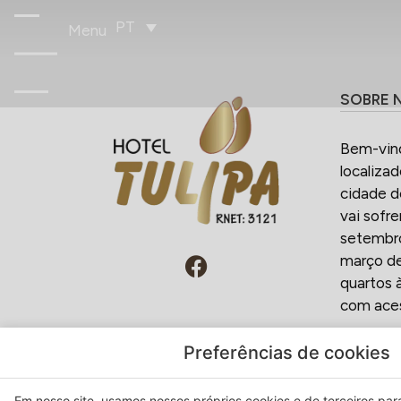
PT
Menu
SOBRE 
Bem-vind
localiza
cidade d
vai sofr
setembro
março de
quartos 
com aces
Preferências de cookies
Em nosso site, usamos nossos próprios cookies e de terceiros para 