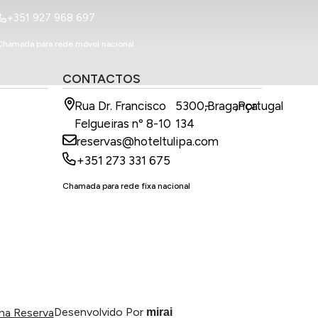
+351 927 968 697
Chamada para rede móvel nacional
CONTACTOS
Rua Dr. Francisco
5300-
,
Bragança
,
Portugal
Felgueiras nº 8-10
134
reservas@hoteltulipa.com
+351 273 331 675
Chamada para rede fixa nacional
Desenvolvido Por
ha Reserva
mirai