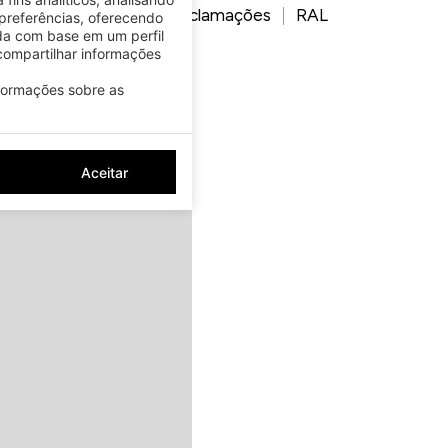
a de cookies
Livro de reclamações
RAL
preferências, oferecendo
da com base em um perfil
ompartilhar informações
nformações sobre as
Aceitar