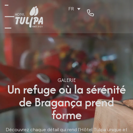
FR
GALERIE
Un refuge où la sérénité
de Bragança prend
forme
Découvrez chaque détail qui rend l’Hôtel Tulipa unique et