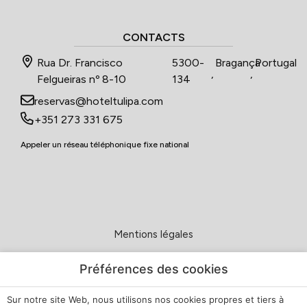
CONTACTS
Rua Dr. Francisco
5300-
Bragança
Portugal
,
,
Felgueiras nº 8-10
134
reservas@hoteltulipa.com
+351 273 331 675
Appeler un réseau téléphonique fixe national
Mentions légales
Politique de Confidentialité
Préférences des cookies
Sur notre site Web, nous utilisons nos cookies propres et tiers à
Politique de cookies