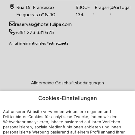
Rua Dr. Francisco
5300-
Bragança
Portugal
,
,
Felgueiras nº 8-10
134
reservas@hoteltulipa.com
+351 273 331 675
Anruf in ein nationales Festnetznetz
Allgemeine Geschäftsbedingungen
Datenschutzerklärung
Cookies-Einstellungen
Auf unserer Website verwenden wir unsere eigenen und
Cookie-Richtlinien
Drittanbieter-Cookies für analytische Zwecke, indem wir den
Webverkehr analysieren, Inhalte basierend auf Ihren Vorlieben
Livro de reclamações
personalisieren, soziale Medienfunktionen anbieten und Ihnen
personalisierte Werbung basierend auf einem Profil anhand Ihrer