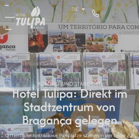
DE
KONTAKT UND STANDORT
Hotel Tulipa: Direkt im
Stadtzentrum von
Bragança gelegen
Öffentliche kostenlose Parkplätze stehen in der Nähe zur