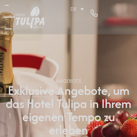
DE
ANGEBOTE
Exklusive Angebote, um
das Hotel Tulipa in Ihrem
eigenen Tempo zu
erleben