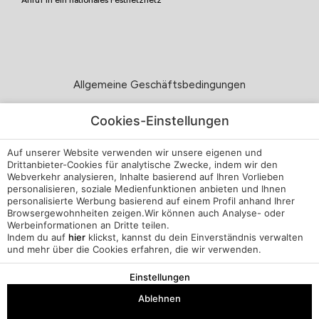
Anruf in ein nationales Festnetznetz
Allgemeine Geschäftsbedingungen
Datenschutzerklärung
Cookies-Einstellungen
Auf unserer Website verwenden wir unsere eigenen und
Cookie-Richtlinien
Drittanbieter-Cookies für analytische Zwecke, indem wir den
Webverkehr analysieren, Inhalte basierend auf Ihren Vorlieben
Livro de reclamações
personalisieren, soziale Medienfunktionen anbieten und Ihnen
personalisierte Werbung basierend auf einem Profil anhand Ihrer
Browsergewohnheiten zeigen.Wir können auch Analyse- oder
RAL
Werbeinformationen an Dritte teilen.
Indem du auf
hier
klickst, kannst du dein Einverständnis verwalten
und mehr über die Cookies erfahren, die wir verwenden.
Meine Buchung
Entwickelt Von
mirai
Einstellungen
Ablehnen
Anreise — Abreise
2