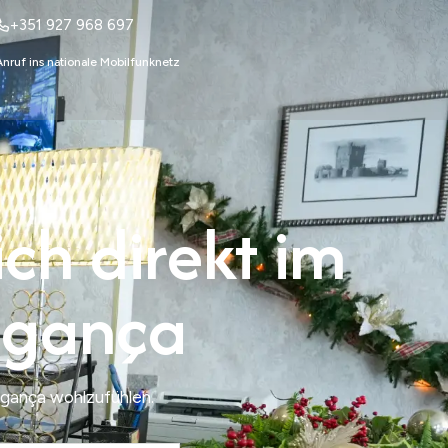
+351 927 968 697
Anruf ins nationale Mobilfunknetz
ich direkt im
agança
agança wohlzufühlen.