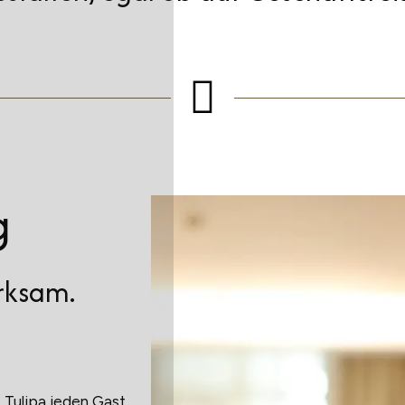
g
rksam.
Tulipa jeden Gast