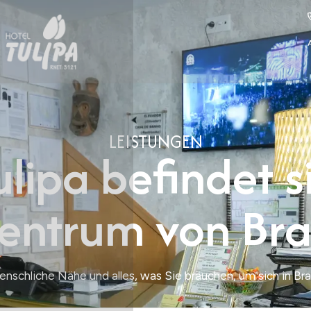
LEISTUNGEN
lipa befindet s
zentrum von Br
nschliche Nähe und alles, was Sie brauchen, um sich in Br